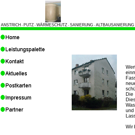
ANSTRICH
PUTZ
WÄRMESCHUTZ
SANIERUNG
ALTBAUSANIERUNG
-
-
-
-
Wer
ein
Fas
neue
schü
Die
Die
Was
und 
Lass
Wir 